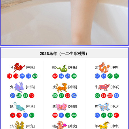
2026马年（十二生肖对照）
马
[冲鼠]
蛇
[冲兔]
龙
[冲狗]
01
13
25
37
49
02
14
26
38
03
15
27
39
兔
[冲鸡]
虎
[冲猴]
牛
[冲羊]
04
16
28
40
05
17
29
41
06
18
30
42
鼠
[冲马]
猪
[冲蛇]
狗
[冲龙]
07
19
31
43
08
20
32
44
09
21
33
45
鸡
[冲兔]
猴
[冲虎]
羊
[冲牛]