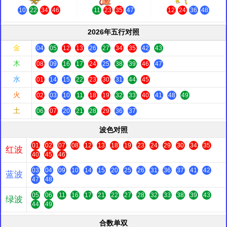
10
22
34
46
11
23
35
47
12
24
36
48
2026年五行对照
金
04
05
12
13
26
27
34
35
42
43
木
08
09
16
17
24
25
38
39
46
47
水
01
14
15
22
23
30
31
44
45
火
02
03
10
11
18
19
32
33
40
41
48
49
土
06
07
20
21
28
29
36
37
波色对照
01
02
07
08
12
13
18
19
23
24
29
30
34
35
红波
40
45
46
03
04
09
10
14
15
20
25
26
31
36
37
41
42
蓝波
47
48
05
06
11
16
17
21
22
27
28
32
33
38
39
43
绿波
44
49
合数单双