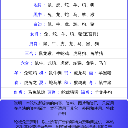
地肖：
鼠、虎、蛇、羊、鸡、狗
黑中：
兔、龙、蛇、马、羊、猴
白边：
鼠、牛、虎、鸡、狗、猪
女肖：
兔、蛇、羊、鸡、猪(五宫肖)
男肖：
鼠、牛、虎、龙、马、猴、狗
三合：
鼠龙猴、牛蛇鸡、虎马狗、兔羊猪
六合：
鼠牛、龙鸡、虎猪、蛇猴、兔狗、马羊
琴：
兔蛇鸡
棋：
鼠牛狗
书：
虎龙马
画：
羊猴猪
春：
虎兔龙
夏：
蛇马羊
秋：
猴鸡狗
冬：
鼠牛猪
红肖：
马兔鼠鸡
蓝肖：
蛇虎猪猴
绿肖：
羊龙牛狗
说明：本论坛所提供的内容、资料、图片和资讯，只应用
在合法的资料探讨，暂不适用于其它，外围和使用。特此
声明！
论坛免责声明：以上所有广告内容均为赞助商提供，本站
不对其经营行为负责。浏览或使用者须自行承担有关责