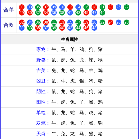
01
03
05
07
09
10
12
14
16
18
21
23
25
27
合单
29
30
32
34
36
38
41
43
45
47
49
02
04
06
08
11
13
15
17
19
20
22
24
26
28
合双
31
33
35
37
39
40
42
44
46
48
生肖属性
家禽：
牛、马、羊、鸡、狗、猪
野兽：
鼠、虎、兔、龙、蛇、猴
吉美：
兔、龙、蛇、马、羊、鸡
凶丑：
鼠、牛、虎、猴、狗、猪
阴性：
鼠、龙、蛇、马、狗、猪
阳性：
牛、虎、兔、羊、猴、鸡
单笔：
鼠、龙、蛇、马、鸡、猪
双笔：
牛、虎、兔、羊、猴、狗
天肖：
牛、兔、龙、马、猴、猪