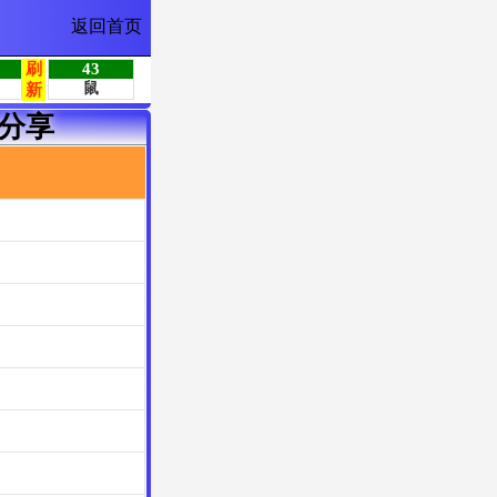
返回首页
分享