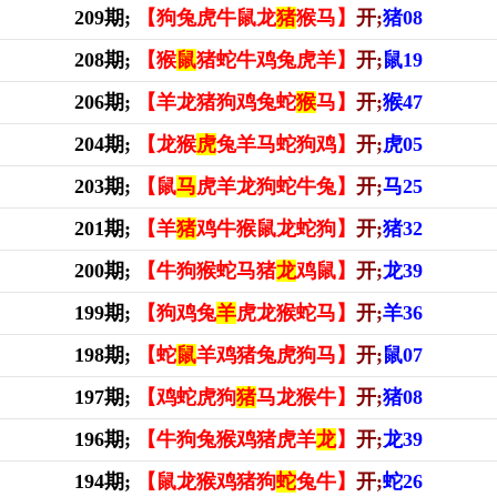
209期;
【狗兔虎牛鼠龙
猪
猴马】
开;
猪08
208期;
【猴
鼠
猪蛇牛鸡兔虎羊】
开;
鼠19
206期;
【羊龙猪狗鸡兔
蛇
猴
马】
开;
猴47
204期;
【龙猴
虎
兔羊马蛇狗鸡】
开;
虎05
203期;
【鼠
马
虎羊龙狗蛇牛兔】
开;
马25
201期;
【羊
猪
鸡牛猴鼠龙蛇狗】
开;
猪32
200期;
【牛狗猴蛇马猪
龙
鸡鼠】
开;
龙39
199期;
【狗鸡兔
羊
虎龙猴蛇马】
开;
羊36
198期;
【蛇
鼠
羊鸡猪兔虎狗马】
开;
鼠07
197期;
【鸡蛇虎狗
猪
马龙猴牛】
开;
猪08
196期;
【牛狗兔猴鸡猪虎羊
龙
】
开;
龙39
194期;
【鼠龙猴鸡猪狗
蛇
兔牛】
开;
蛇26