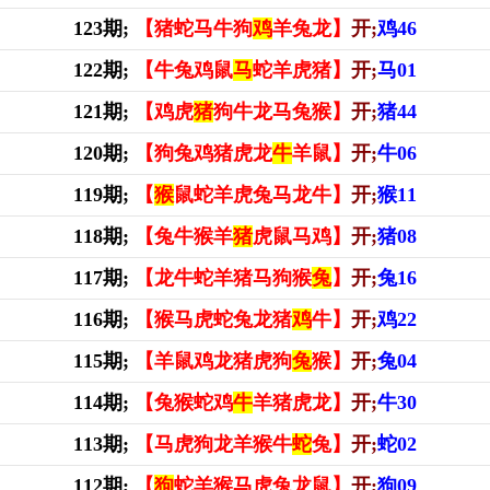
123期;
【猪蛇马牛狗
鸡
羊兔龙】
开;
鸡46
122期;
【牛兔鸡鼠
马
蛇羊虎猪】
开;
马01
121期;
【鸡虎
猪
狗牛龙马兔猴】
开;
猪44
120期;
【狗兔鸡猪虎龙
牛
羊鼠】
开;
牛06
119期;
【
猴
鼠蛇羊虎兔马龙牛】
开;
猴11
118期;
【兔牛猴羊
猪
虎鼠马鸡】
开;
猪08
117期;
【龙牛蛇羊猪马狗猴
兔
】
开;
兔16
116期;
【猴马虎蛇兔龙猪
鸡
牛】
开;
鸡22
115期;
【羊鼠鸡龙猪虎狗
兔
猴】
开;
兔04
114期;
【兔猴蛇鸡
牛
羊猪虎龙】
开;
牛30
113期;
【马虎狗龙羊猴牛
蛇
兔】
开;
蛇02
112期;
【
狗
蛇羊猴马虎兔龙鼠】
开;
狗09