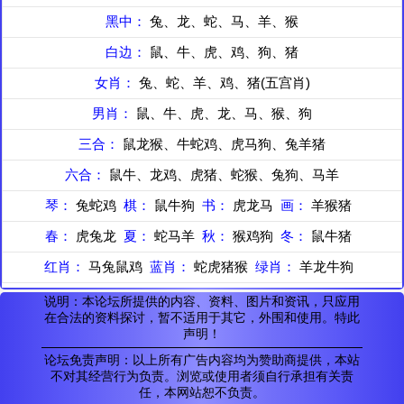
黑中：
兔、龙、蛇、马、羊、猴
白边：
鼠、牛、虎、鸡、狗、猪
女肖：
兔、蛇、羊、鸡、猪(五宫肖)
男肖：
鼠、牛、虎、龙、马、猴、狗
三合：
鼠龙猴、牛蛇鸡、虎马狗、兔羊猪
六合：
鼠牛、龙鸡、虎猪、蛇猴、兔狗、马羊
琴：
兔蛇鸡
棋：
鼠牛狗
书：
虎龙马
画：
羊猴猪
春：
虎兔龙
夏：
蛇马羊
秋：
猴鸡狗
冬：
鼠牛猪
红肖：
马兔鼠鸡
蓝肖：
蛇虎猪猴
绿肖：
羊龙牛狗
说明：本论坛所提供的内容、资料、图片和资讯，只应用
在合法的资料探讨，暂不适用于其它，外围和使用。特此
声明！
论坛免责声明：以上所有广告内容均为赞助商提供，本站
不对其经营行为负责。浏览或使用者须自行承担有关责
任，本网站恕不负责。