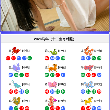
2026马年（十二生肖对照）
马
[冲鼠]
蛇
[冲兔]
龙
[冲狗]
01
13
25
37
49
02
14
26
38
03
15
27
39
兔
[冲鸡]
虎
[冲猴]
牛
[冲羊]
04
16
28
40
05
17
29
41
06
18
30
42
鼠
[冲马]
猪
[冲蛇]
狗
[冲龙]
07
19
31
43
08
20
32
44
09
21
33
45
鸡
[冲兔]
猴
[冲虎]
羊
[冲牛]
10
22
34
46
11
23
35
47
12
24
36
48