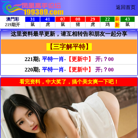
返回首页
这里资料最早更新，请互相转告和朋友一起分享
【三字解平特】
221期;
平特一肖
-
【更新中】
开;？00
220期;
平特一肖
-
【更新中】
开;？00
看完资料，中大奖了，搞个美女爽一下吧！