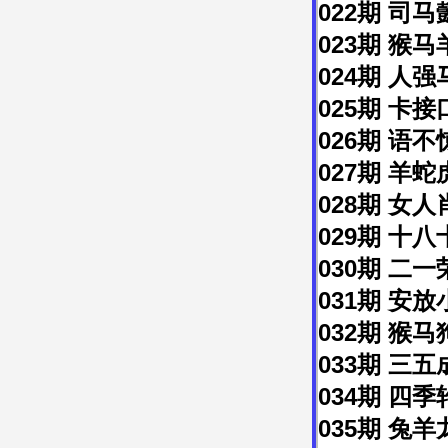
022期 司
023期 猴
024期 人
025期 卡
026期 语
027期 羊
028期 女
029期 十
030期 二
031期 安
032期 猴
033期 三
034期 四
035期 兔