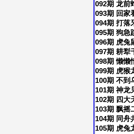
092期 龙
093期 回
094期 打
095期 狗
096期 虎
097期 耕
098期 懒
099期 虎
100期 不
101期 神
102期 四
103期 飘
104期 同
105期 虎