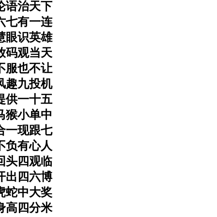
部论语治天下
追六七有一连
期慧眼识英雄
人放码观当天
叶不服也不让
二风趣九投机
接提供一十五
龙马猴小单中
四合一现跟七
夫不负有心人
七回头四观临
五开出四六博
猴虎蛇中大奖
对身高四分米