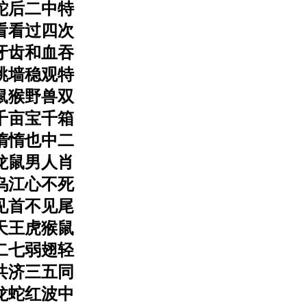
前蛇后二中特
家看看过四次
落牙齿和血吞
急跳墙稳观特
兔鼠猴野兽双
犁千亩宝千箱
懒惰惰也中二
猴龙鼠男人肖
到乌江心不死
龙见首不见尾
大天王虎猴鼠
摇二七弱翅轻
舟共济三五同
兔龙蛇红波中