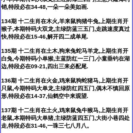
销,特段必在34-48,一朵一朵美如画.
134期 十二生肖在木火,羊来鼠狗猪牛兔,上期生肖开
猴子,本期特码大双龙,主绿防蓝三五门,走跳速度真过
快,特段必在15-46,解开四二成单尾.
135期 十二生肖在土木,狗来兔蛇马羊龙,上期生肖开
白兔,今期特码小单猴,主蓝防红一三门,小童垂钓在湖
边,特段必在09-21,四出三来必配尾.
136期 十二生肖在火金,鸡来鼠狗蛇猪马,上期生肖开
只鼠,今期特码大单龙,主绿防红四五门,偶木不慎回原
形,特段必在14-37,仙鹤空中来观望.
137期 十二生肖在土火,鸡来鼠兔牛猴马,上期生肖开
老鼠,本期特码大单猪,主绿防蓝四五门,大街小巷四处
走,特段必在31-46,一珠三七八月八。