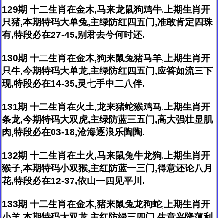
129期 十二生肖在金木,马来龙鼠狗鸡牛,上期生肖开
只猪,本期特码大单兔,主绿防红四五门,准敢肯定四珠
有,特段必在27-45,别君去兮何时还.
130期 十二生肖在金木,狗来鼠兔猪马羊,上期生肖开
只牛,今期特码大单龙,主绿防红四五门,应答如流三下
现,特段必在14-35,灵七手中二八伴.
131期 十二生肖在火土,龙来猪蛇猴鸡马,上期生肖开
条龙,今期特码大双虎,主绿防蓝三五门,高大强壮显肌
肉,特段必在03-18,沧海逐浪乐陶陶.
132期 十二生肖在土火,马来鼠兔牛龙狗,上期生肖开
猴子,本期特码小双猴,主红防蓝一三门,得意还论八月
花,特段必在12-37,依山一四见平川.
133期 十二生肖在金木,猪来鼠兔龙狗蛇,上期生肖开
小羊,本期特码大双龙,主红防绿三四门,生意兴隆薄利