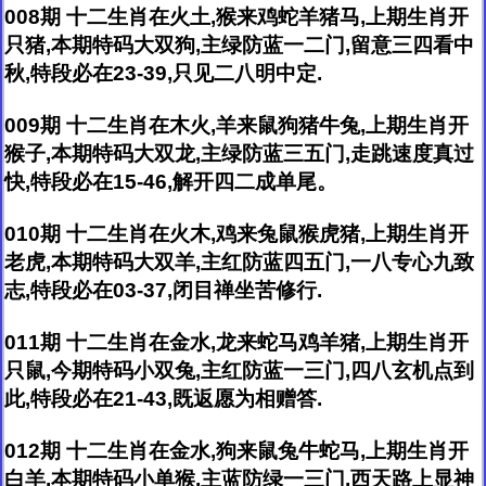
008期 十二生肖在火土,猴来鸡蛇羊猪马,上期生肖开
只猪,本期特码大双狗,主绿防蓝一二门,留意三四看中
秋,特段必在23-39,只见二八明中定.
009期 十二生肖在木火,羊来鼠狗猪牛兔,上期生肖开
猴子,本期特码大双龙,主绿防蓝三五门,走跳速度真过
快,特段必在15-46,解开四二成单尾。
010期 十二生肖在火木,鸡来兔鼠猴虎猪,上期生肖开
老虎,本期特码大双羊,主红防蓝四五门,一八专心九致
志,特段必在03-37,闭目禅坐苦修行.
011期 十二生肖在金水,龙来蛇马鸡羊猪,上期生肖开
只鼠,今期特码小双兔,主红防蓝一三门,四八玄机点到
此,特段必在21-43,既返愿为相赠答.
012期 十二生肖在金水,狗来鼠兔牛蛇马,上期生肖开
白羊,本期特码小单猴,主蓝防绿一三门,西天路上显神