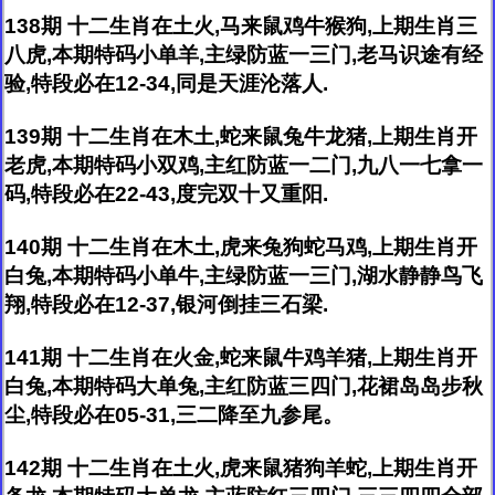
138期 十二生肖在土火,马来鼠鸡牛猴狗,上期生肖三
八虎,本期特码小单羊,主绿防蓝一三门,老马识途有经
验,特段必在12-34,同是天涯沦落人.
139期 十二生肖在木土,蛇来鼠兔牛龙猪,上期生肖开
老虎,本期特码小双鸡,主红防蓝一二门,九八一七拿一
码,特段必在22-43,度完双十又重阳.
140期 十二生肖在木土,虎来兔狗蛇马鸡,上期生肖开
白兔,本期特码小单牛,主绿防蓝一三门,湖水静静鸟飞
翔,特段必在12-37,银河倒挂三石梁.
141期 十二生肖在火金,蛇来鼠牛鸡羊猪,上期生肖开
白兔,本期特码大单兔,主红防蓝三四门,花裙岛岛步秋
尘,特段必在05-31,三二降至九参尾。
142期 十二生肖在土火,虎来鼠猪狗羊蛇,上期生肖开