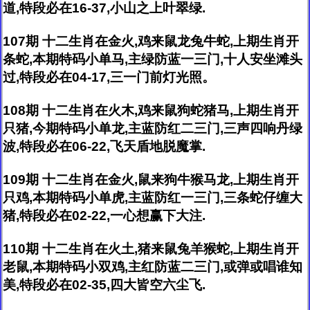
道,特段必在16-37,小山之上叶翠绿.
107期 十二生肖在金火,鸡来鼠龙兔牛蛇,上期生肖开
条蛇,本期特码小单马,主绿防蓝一三门,十人安坐滩头
过,特段必在04-17,三一门前灯光照。
108期 十二生肖在火木,鸡来鼠狗蛇猪马,上期生肖开
只猪,今期特码小单龙,主蓝防红二三门,三声四响丹绿
波,特段必在06-22,飞天盾地脱魔掌.
109期 十二生肖在金火,鼠来狗牛猴马龙,上期生肖开
只鸡,本期特码小单虎,主蓝防红一三门,三条蛇仔缠大
猪,特段必在02-22,一心想赢下大注.
110期 十二生肖在火土,猪来鼠兔羊猴蛇,上期生肖开
老鼠,本期特码小双鸡,主红防蓝二三门,或弹或唱谁知
美,特段必在02-35,四大皆空六尘飞.