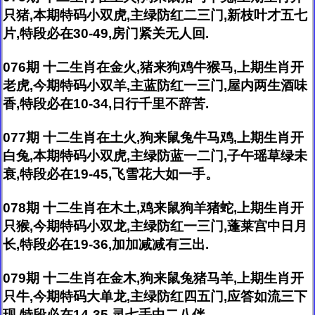
只猪,本期特码小双虎,主绿防红二三门,新枝叶才五七
片,特段必在30-49,房门紧关无人回.
076期 十二生肖在金火,猪来狗鸡牛猴马,上期生肖开
老虎,今期特码小双羊,主蓝防红一三门,屋内两生酒味
香,特段必在10-34,日行千里不辞苦.
077期 十二生肖在土火,狗来鼠兔牛马鸡,上期生肖开
白兔,本期特码小双虎,主绿防蓝一二门,子午瑶草绿未
衰,特段必在19-45,飞雪花大如一手。
078期 十二生肖在木土,鸡来鼠狗羊猪蛇,上期生肖开
只猴,今期特码小双龙,主绿防红一三门,蓬莱宫中日月
长,特段必在19-36,加加减减有三出.
079期 十二生肖在金木,狗来鼠兔猪马羊,上期生肖开
只牛,今期特码大单龙,主绿防红四五门,应答如流三下
现,特段必在14-35,灵七手中二八伴.