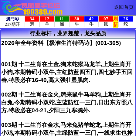
返回首页
行业标杆，业界翘楚，龙头品质
2026年全年资料【极准生肖特码诗】(001-365)
001期 十二生肖在土金,狗来蛇猴马龙羊,上期生肖开
小狗,本期特码小双牛,主红防蓝四五门,四七妙手五回
春,特段必在16-40,高大强壮显肌肉.
002期 十二生肖在金火,鸡来鼠牛马羊狗,上期生肖开
白兔,今期特码小双蛇,主蓝防红一三门,日出东方照八
方,特段必在04-21,夕阳三九寒鸦外.
003期 十二生肖在金水,马来兔猪羊蛇龙,上期生肖开
小鸡,本期特码小双牛,主绿防蓝一三门,一线求生也挣