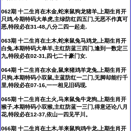
062期 十二生肖在木金,蛇来鼠狗龙猪羊,上期生肖开
只鸡,今期特码大单虎,主绿防红四五门,无恶不作真可
恶,特段必在31-48,八分二四一起走.
063期 十二生肖在土木,蛇来鼠兔马鸡龙,上期生肖开
白兔,本期特码大单羊,主红防蓝三四门,逢到一数定三
九,特段必在02-31,四七二十豪门女.
064期 十二生肖在水金,鼠来猪鸡羊龙兔,上期生肖开
只狗,本期特码小双鼠,主蓝防红一二门,无脚却能行千
里,特段必在07-16,一一相见旧码现.
065期 十二生肖在土火,马来鼠兔牛龙狗,上期生肖开
猴子,本期特码小双猴,主红防蓝一三门,得意还论八月
花,特段必在12-37,依山一四见平川。
066期 十二生肖在土木,羊来鼠狗鸡牛龙,上期生肖开