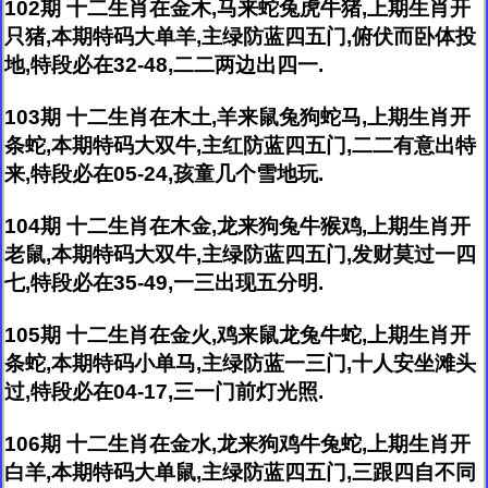
102期 十二生肖在金木,马来蛇兔虎牛猪,上期生肖开
只猪,本期特码大单羊,主绿防蓝四五门,俯伏而卧体投
地,特段必在32-48,二二两边出四一.
103期 十二生肖在木土,羊来鼠兔狗蛇马,上期生肖开
条蛇,本期特码大双牛,主红防蓝四五门,二二有意出特
来,特段必在05-24,孩童几个雪地玩.
104期 十二生肖在木金,龙来狗兔牛猴鸡,上期生肖开
老鼠,本期特码大双牛,主绿防蓝四五门,发财莫过一四
七,特段必在35-49,一三出现五分明.
105期 十二生肖在金火,鸡来鼠龙兔牛蛇,上期生肖开
条蛇,本期特码小单马,主绿防蓝一三门,十人安坐滩头
过,特段必在04-17,三一门前灯光照.
106期 十二生肖在金水,龙来狗鸡牛兔蛇,上期生肖开
白羊,本期特码大单鼠,主绿防蓝四五门,三跟四自不同