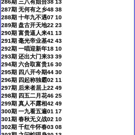
286期 三八有姐合38 13
287期 无何有之乡48 38
288期 十年九不遇07 10
289期 盘古开天地22 23
290期 富贵逼人来41 13
291期 毫光帝业基42 43
292期 一唱迎新年18 10
293期 还出大门来33 39
294期 六合取富贵16 30
295期 四八开今期44 30
296期 四起称独霸02 11
297期 后来者居上22 49
298期 四五二月花46 25
299期 真人不露相42 49
300期 一九看五遍01 17
301期 春秋无义战02 10
302期 千红牛怀春03 08
303期 之问蛇现身30 13