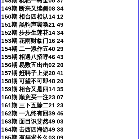
148期 枇杷一树金05 37
149期 断来又续侧08 34
150期 相台四相认14 12
151期 黑驹声嘶唤21 49
152期 步步生莲花14 34
153期 花雨财临门16 24
154期 二一添作五40 29
155期 相遇八招呼46 43
156期 易数五出击02 20
157期 赶聘子上架20 41
158期 可望不可即48 20
159期 相合又是四14 35
160期 顺意买一注23 07
161期 三下五除二21 23
162期 一九终有回39 46
163期 面目识斐然49 03
164期 击西四海游49 33
165期 有福求长久03 09