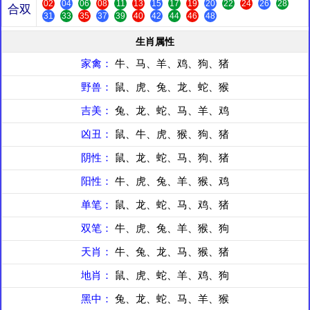
02
04
06
08
11
13
15
17
19
20
22
24
26
28
合双
31
33
35
37
39
40
42
44
46
48
生肖属性
家禽：
牛、马、羊、鸡、狗、猪
野兽：
鼠、虎、兔、龙、蛇、猴
吉美：
兔、龙、蛇、马、羊、鸡
凶丑：
鼠、牛、虎、猴、狗、猪
阴性：
鼠、龙、蛇、马、狗、猪
阳性：
牛、虎、兔、羊、猴、鸡
单笔：
鼠、龙、蛇、马、鸡、猪
双笔：
牛、虎、兔、羊、猴、狗
天肖：
牛、兔、龙、马、猴、猪
地肖：
鼠、虎、蛇、羊、鸡、狗
黑中：
兔、龙、蛇、马、羊、猴