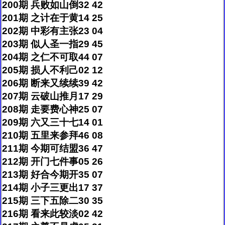
200期 兵败如山倒32 42
201期 之计在于黄14 25
202期 中彩有主张23 04
203期 似人圣一指29 45
204期 之仁不可取44 07
205期 损人不利己02 12
206期 断来又续续39 42
207期 云破山推月17 29
208期 走要费心神25 07
209期 六又三十七14 01
210期 五里来参拜46 08
211期 今期可结盟36 47
212期 开门七件事05 26
213期 好合今期开35 07
214期 小子三更出17 37
215期 三下五除二30 35
216期 看来此较淡02 42