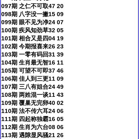
097期 之仁不可取47 20
098期 八字没一撇15 09
099期 眼不见为净24 07
100期 疾风知劲草32 05
101期 相合又是四04 19
102期 今期报喜来26 23
103期 一零有码回31 39
104期 生肖最无智16 11
105期 可望不可即37 46
106期 佳人到三更11 09
107期 三八有姐合24 49
108期 两姓混一谈11 43
109期 覆巢无完卵40 02
110期 法不传六耳24 06
111期 四起称独霸16 05
112期 生肖为六台08 06
113期 遇隙显风骚21 26