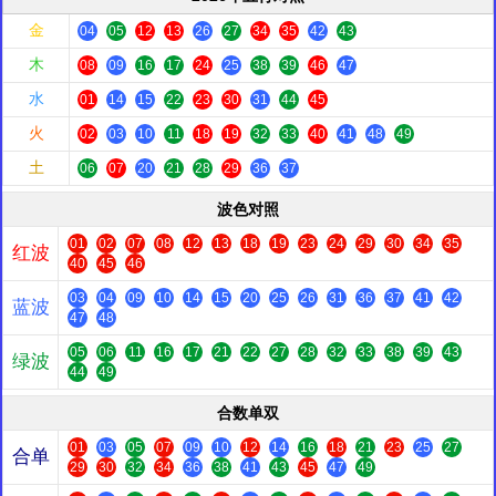
金
04
05
12
13
26
27
34
35
42
43
木
08
09
16
17
24
25
38
39
46
47
水
01
14
15
22
23
30
31
44
45
火
02
03
10
11
18
19
32
33
40
41
48
49
土
06
07
20
21
28
29
36
37
波色对照
01
02
07
08
12
13
18
19
23
24
29
30
34
35
红波
40
45
46
03
04
09
10
14
15
20
25
26
31
36
37
41
42
蓝波
47
48
05
06
11
16
17
21
22
27
28
32
33
38
39
43
绿波
44
49
合数单双
01
03
05
07
09
10
12
14
16
18
21
23
25
27
合单
29
30
32
34
36
38
41
43
45
47
49