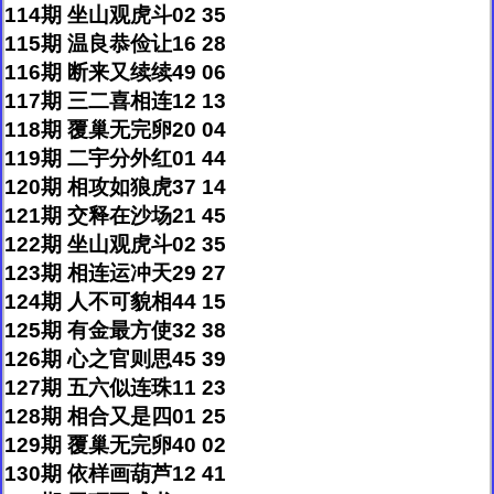
114期 坐山观虎斗02 35
115期 温良恭俭让16 28
116期 断来又续续49 06
117期 三二喜相连12 13
118期 覆巢无完卵20 04
119期 二宇分外红01 44
120期 相攻如狼虎37 14
121期 交释在沙场21 45
122期 坐山观虎斗02 35
123期 相连运冲天29 27
124期 人不可貌相44 15
125期 有金最方使32 38
126期 心之官则思45 39
127期 五六似连珠11 23
128期 相合又是四01 25
129期 覆巢无完卵40 02
130期 依样画葫芦12 41