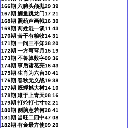
166期 六腑头颅抛29 39
167期 鯉鱼跳龙门17 21
168期 照葫芦画戟16 30
169期 两姓混一谈11 43
170期 苦干有粮收14 31
171期 一问三不知38 20
172期 一方弯弯月15 19
173期 不鲁算数字09 36
174期 事后诸葛亮16 43
175期 生肖为六台30 41
176期 春秋无义战19 38
177期 旣蜉撼大树14 10
178期 难于上青天08 16
179期 打蛇打七寸02 21
180期 侧脑意若何28 41
181期 当旺二四中47 08
182期 有金最方使09 20