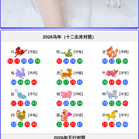
2026马年（十二生肖对照）
马
[冲鼠]
蛇
[冲兔]
龙
[冲狗]
01
13
25
37
49
02
14
26
38
03
15
27
39
兔
[冲鸡]
虎
[冲猴]
牛
[冲羊]
04
16
28
40
05
17
29
41
06
18
30
42
鼠
[冲马]
猪
[冲蛇]
狗
[冲龙]
07
19
31
43
08
20
32
44
09
21
33
45
鸡
[冲兔]
猴
[冲虎]
羊
[冲牛]
10
22
34
46
11
23
35
47
12
24
36
48
2026年五行对照