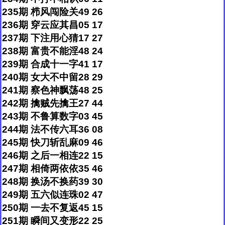
235期 栉风闯险关49 26
236期 穿云应其昌05 17
237期 下注用心猜17 27
238期 富贵不能淫48 24
239期 合成十一字41 17
240期 女大不中留28 29
241期 察色神飘荡48 25
242期 擒贼先擒王27 44
243期 不鲁算数字03 45
244期 法不传六耳36 08
245期 快刀斩乱麻09 46
246期 之后一相连22 15
247期 相倚两依依35 46
248期 换汤不换药39 30
249期 五六似连珠02 47
250期 一去不复返45 15
251期 瞬间又变形22 25