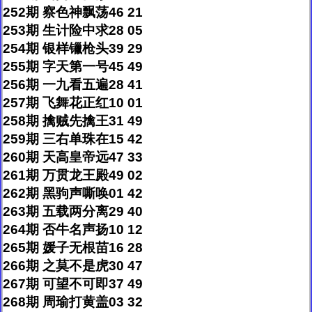
252期 察色神飘荡46 21
253期 生计险中求28 05
254期 银样镴枪头39 29
255期 字天第一号45 49
256期 一九看五遍28 41
257期 飞舞花正红10 01
258期 擒贼先擒王31 49
259期 三右单珠在15 42
260期 天高皇帝远47 33
261期 万贯龙王殿49 02
262期 黑驹声嘶唤01 42
263期 五载两分离29 40
264期 否牛名声扬10 12
265期 媛子无根苗16 28
266期 之莫不是虎30 47
267期 可望不可即37 49
268期 周瑜打黄盖03 32