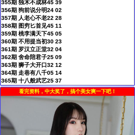
355期 独木不成林45 39
356期 狗前说分明24 02
357期 人老心不老22 28
358期 图穷匕首见45 11
359期 桃李满天下45 05
360期 不用提当初30 23
361期 罗汉立正堂32 04
362期 舍命陪君子25 09
363期 狮子大开口32 12
364期 走巷有八千05 14
365期 十八般武艺25 37
看完资料，中大奖了，搞个美女爽一下吧！