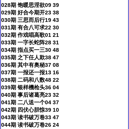
028期 饱暖思淫欲09 39
029期 好合今期开23 38
030期 三思而后行19 43
031期 有合八可求22 30
032期 作戏唱高歌01 21
033期 一字长蛇阵28 31
034期 指点买一三30 48
035期 之下任人欺38 47
036期 其中有奥秘37 08
037期 一报还一报13 16
038期 二码和八数48 22
039期 银样機枪头36 04
040期 事后诸葛亮23 32
041期 二八送一个04 37
042期 四伏心胆惊39 10
043期 读书破万卷33 47
044期 读书破万卷26 24