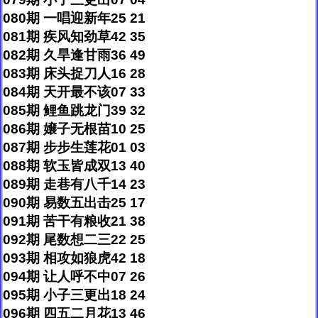
080期 一唱迎新年25 21
081期 疾风知劲草42 35
082期 久旱逢甘雨36 49
083期 床头捉刀人16 28
084期 天开最不该07 33
085期 鲤鱼跳龙门39 32
086期 嬢子无根苗10 25
087期 步步生莲花01 03
088期 软玉皆成双13 40
089期 走巷有八千14 23
090期 易数五出击25 17
091期 苦干有粮收21 38
092期 尾数想二三22 25
093期 相攻如狼虎42 18
094期 让人呼不中07 26
095期 小子三更出18 24
096期 四五二月花13 46