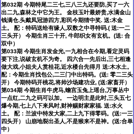
第032期 今期特尾二三七,三八三九还要防,买了一六
出二九,森林之中它为王。 金枝玉叶最娇贵,水满金山
钱满仓.头戴凤冠游四方,彩民今期猜中奖. 送:木金
土。 配：特码送给有缘人,双数之中寻特码.( 送:一二
三头开） 今期生肖三十开, 牛郎织女有玄机。(送: 合
双中）
第033期 今期生肖发金光,一九相合在今期,看定灵码
要下注,说破玄机不为奇。 四六合一先后出,三七相逢
做大戏,小姐夫人赏桂花,近水楼台先得月 送:木水土。
配：今期生肖找包公,二三门中出特码。(送: 零二三头
开） 今期特码开桃花,将帅沙场建功业, (送:家畜开）
第034期 今期生肖牛虎马,蟾宫玉兔上瑶台,万事丛中
一点红,二九之码可以加。 一边明主是此时,三头五七
爆今期,七上八下来风时,财神赐财家家福. 送:水火
土。 配：兰波中特发大家,二上九下得零码。(送:一三
四头开） 山崩地裂出圣人,不是猴来不是神。(送:合单
中）