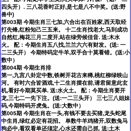
四头开）. 三八花香时正好,是七是八不中奖。(送:野
兽中)
第003期 今期生肖三七加,六合出在百姓家,西天取经
打先锋,红粉知己三五来。 十二生肖找老大,马到成功
自然红,梅花三月二度开,站在绿旁候佳音. 送:木水
火。 配：今期生肖五八找,兰兰六六有财发。(送: 一
二三头开） 今期特码定牛羊,双手合十莫看错。(送:小
数中）
第004期 今期生肖排
第一,九宫八卦定中数,铁树开花古来稀,桃红柳绿映山
河。 有时六合皆酒戏,十二生肖摆在前,请君留意此玄
机,看好今期莫买单. 送:水火土。 配：今期生肖要开
龙,三七二一先下注。(送:一二三头开） 三七三八姐妹
码,今期特码开虎兔。(送:大数中）
第005期 今期生肖在一头,有钱不要去买猪,龙头蛇尾
中生肖,绿红必定有花招。 单数牛羊鸡猪开,双数兔马
狗必中,看双看单还须定,心水还需自己抓. 送:土木