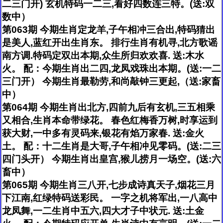
二三门开) 玄机特码一二三,看好四数连三特。(送:双
数中）
第063期 今期生肖定龙羊,子午相冲三合出,特码猜出
是美人,蓝红开出生肖东。 排行生肖有机寻,北方歌谣
南方调.特码定双出本期,众生所归欢欢喜. 送:木水
火。 配：今期生肖出二四,龙凤戏珠出本期。(送:一二
三门开） 今期生肖最勒劳,和尚敲钟三更起,（送:家畜
中）
第064期 今期生肖出北方,四前九后有玄机,三五相乘
又相合,生肖本命带绿花。 春色红梅香万树,时享运到
获大财,一中多有灵码来,银花有焰万家春. 送:金火
土。 配：十二生肖是大哥,子午相冲见零码。(送:二三
四门头开） 今期生肖出皇宫,猴儿捞月一场空。(送:六
畜中）
第065期 今期生肖三八开,七步成诗真天子,烟花三月
下江南,红绿特码送彩民。 一字之机将军出,一八高中
龙凤舞,一二生肖中五六,四大才子中状元. 送:土金