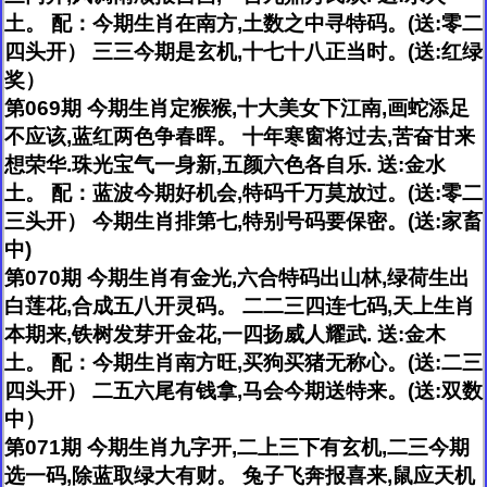
土。 配：今期生肖在南方,土数之中寻特码。(送:零二
四头开） 三三今期是玄机,十七十八正当时。(送:红绿
奖）
第069期 今期生肖定猴猴,十大美女下江南,画蛇添足
不应该,蓝红两色争春晖。 十年寒窗将过去,苦奋甘来
想荣华.珠光宝气一身新,五颜六色各自乐. 送:金水
土。 配：蓝波今期好机会,特码千万莫放过。(送:零二
三头开） 今期生肖排第七,特别号码要保密。(送:家畜
中)
第070期 今期生肖有金光,六合特码出山林,绿荷生出
白莲花,合成五八开灵码。 二二三四连七码,天上生肖
本期来,铁树发芽开金花,一四扬威人耀武. 送:金木
土。 配：今期生肖南方旺,买狗买猪无称心。(送:二三
四头开） 二五六尾有钱拿,马会今期送特来。(送:双数
中）
第071期 今期生肖九字开,二上三下有玄机,二三今期
选一码,除蓝取绿大有财。 兔子飞奔报喜来,鼠应天机