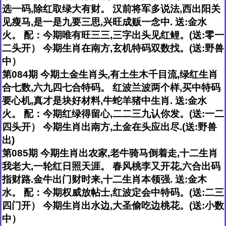
选一码,除红取绿大有财。 汉前将军多说法,西出阳关
见瘦马,是一是九要三思,兴旺成贩一念中. 送:金水
火。 配：今期唯有旺三三,三字出头见红鲤。(送:零一
二头开） 今期生肖在南方,玄机特码双数找。(送:野兽
中）
第084期 今期土金生肖头,有土生木千目流,绿红生肖
合七数,六九四七合特码。 红波兰波两个样,买中特码
要心机,真才是块好材料,牛蛇羊猪中生肖. 送:金水
火。 配：今期红绿得留心,二二三九认你发。(送:一二
四头开） 今期生肖出南方,土金在头应出尽.(送:野兽
出)
第085期 今期生肖出农家,老牛骑马倒着走,十二生肖
我老大,一轮红日照天涯。 春风桃李又开花,六合出码
指财路.金牛出门财时来,十二生肖本领强. 送:金木
水。 配：今期权威放帖士,红波定会中特码。(送:二三
四门开） 今期生肖出水边,大圣偷吃边桃花。(送:小数
中）