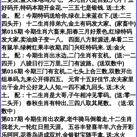
好码开,特码本期开金花,一三五七是银钱. 送:土木
金。 配：今期特码送给你,绿在上来蓝在下.(送:二三
四头开） 十二生肖排弟六,金土有码发大家。(家畜中)
第015期 今期生肖六畜来,阳春三月好景色,红绿特码
发大家,卖油娘子变一八。 四面八方财源进,单看二三
有鼠羊.绿树红果丰收期,四门兴旺特码来. 送:金火
土。 配：今期生肖出水边,二门生肖有玄机。(送:一二
四开） 八骏日行三万里,三门有波路。(送双数中)
第016期 今期三门有玄机,二七头上合三数,双数开出
组单码,九来公开得四五。 元宵十五好佳节,农夫家里
出千金,叶公好龙人人知,一四不减九回头. 送;木火
土。 配：十二生肖是大哥,子午相冲见零码。(送:零一
二头开） 春秋生肖有特出,三四八取其尾数。（送:双
数中）
第017期 今期生肖出农家,老牛骑马倒着走,十二生肖
我老大,一轮红日照天涯。 五谷丰登喜羊羊,六合开彩
乐呵呵,花香鸟语成双对,金银财宝随手拿. 送:水火