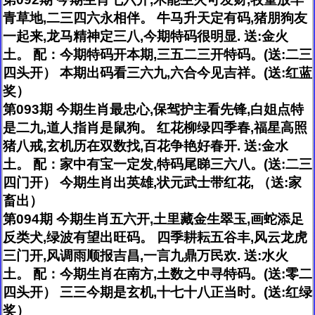
青草地,二三四六永相伴。 牛马升天定有码,猪朋狗友
一起来,龙马精神定三八,今期特码很明显. 送:金火
土。 配：今期特码开本期,三五二三开特码。(送:二三
四头开） 本期出码看三六九,六合今见吉祥。(送:红蓝
奖）
第093期 今期生肖最忠心,保驾护主看先锋,白姐点特
是二九,道人指肖是鼠狗。 红花柳绿四季春,福星高照
猪八戒,玄机历在双数找,百花争艳好春开. 送:金水
土。 配：家中有宝一定发,特码尾睇三六八。(送:二三
四门开） 今期生肖出英雄,状元武士带红花, （送:家
畜出）
第094期 今期生肖五六开,土里藏金生翠玉,画蛇添足
反类犬,绿波有望出旺码。 四季耕耘五谷丰,风云龙虎
三门开,风调雨顺报吉昌,一言九鼎万民欢. 送:水火
土。 配：今期生肖在南方,土数之中寻特码。(送:零二
四头开） 三三今期是玄机,十七十八正当时。(送:红绿
奖）