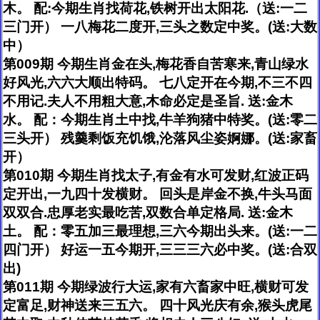
木。 配:今期生肖找荷花,铁树开出太阳花.（送:一二
三门开） 一八梅花二度开,三头之数定中奖。(送:大数
中）
第009期 今期生肖金在头,梅花香自苦寒来,青山绿水
好风光,六六大顺出特码。 七八定开在今期,不三不四
不用记.夫人不用粗大意,木命必定是圣旨. 送:金木
水。 配：今期生肖土中找,牛羊狗猪中特奖。(送:零二
三头开） 残羹剩饭充饥饿,沦落风尘姿婀娜。(送:家畜
开）
第010期 今期生肖找太子,有金有水可发财,红波正码
定开出,一九四十发横财。 回头是岸金不换,牛头马面
双双合.忠厚老实最吃苦,双数合单定格局. 送:金木
土。 配：零五加三最理想,三六今期出头来。(送:一二
四门开） 好运一五今期开,三三三六必中奖。(送:合双
出)
第011期 今期绿波行大运,家有六畜家中旺,横财可发
定富足,财神送来三五六。 四十风光庆有余,猴头虎尾