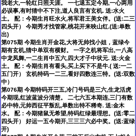
我老大,一轮红日照天涯。 一七退五定今期,一心两用
必误事,有时猜中不下注,道人良言有玄机. 送:水火
土。 配：今期生肖旺水火,将军君王美女伴。(送:二三
四头开） 今期秀才找管家,桃花开来映山红.(送:单数
出)
第075期 今期生肖开金花,大将无帅找小姐，蓝绿今
期有玄机,猜中单双有横财。 一字之机将军出,一八高
中龙凤舞,一二生肖中五六,四大才子中状元. 送:火金
土。 配：今期生肖有看头,买上买下不是牛.( 送:一二
五门开） 玄机特码一二三,看好四数连三特。(送:双数
中）
第076期 今期特码开三五,冷门号码是三六,生龙活虎
今期现,红波蓝波分清楚。 二七六五本期连,三门有数
必中特,元帅西征平叛乱,单数出特不稀奇. 送:金木
水。 配：今期猪鼠无希望,特码红绿最理想。(送:零二
四头开） 好运一五今期开,三三三六必中奖。(送:蓝绿
开)