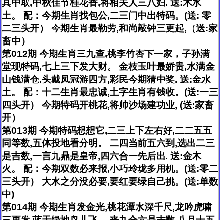
其中取,中秋佳节桂花香,将相夫人三八妇. 送:木水
土。 配：今期生肖找包公,二三门中出特码。(送: 零
二三头开） 今期生肖最勒劳,和尚敲钟三更起,（送:家
畜中）
第012期 今期生肖三九查,桃李竹杏下一家，子孙满
堂现特码,七上三下发大财。 金枝玉叶最娇贵,水满金
山钱满仓.头戴凤冠游四方,彩民今期猜中奖. 送:金水
土。 配：十二生肖最忠诚,土字生肖有钱收。(送:一三
四头开） 今期特码开桃花,将帅沙场建功业, (送:家畜
开）
第013期 今期特码想想它,二三上下左右好,二二五五
同等数,五体投地看分明。 二四当前五六到,选出二三
是吉数,一言九鼎是皇帝,四六合一先后出. 送:金木
火。 配：今期双数必来报,小巧玲珑多用机。(送:零二
三头开） 大水之分没必要,要红要绿自己挑。(送:单数
中)
第014期 今期生肖发金光,桃花潭水深千尺,龙吟虎啸
三更发,蓝天绿地鸟儿飞。 来九合六是吉数,八月十五