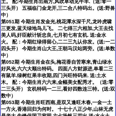
土。 配:今期生肖出南方,风吹草动见牛羊.（送:零一
三头开） 五福临门金龙开,三二合八特码出。(送:野兽
中）
第051期 今期生肖发金光,桃花潭水深千尺,龙吟虎啸
三更发,蓝天绿地鸟儿飞。 二七得三六相加,大王去找
美人码,奸臣献计斩忠良,七月初七有玄机. 送:金水
火。 配：今期红绿得留心,二二三九认你发。(送:一二
四头开） 今期生肖山大王,王朝马汉站两旁。(送:单数
中）
第052期 今期生肖金在头,梅花香自苦寒来,青山绿水
好风光,六六大顺出特码。 四面八方财源进,单看二三
有鼠羊.绿树红果丰收期,四门兴旺特码来. 送:土水
木。 配：今期生肖六六来,金幅美女配秀才。（送:零
二三头开） 玄机特码一二三,看好四数连三特。(送:双
数中）
第053期 今期生肖旺西南,是双又逢旺木春,一金一土
一方火,香港回归为何时。 十七十八正少年,山林无虎
是老大,先锋保国卫家园,六七扬帆三四出 送:水火土。