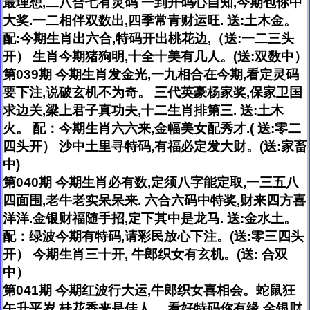
最理想,二八合七有灵码 一到开码心自知,今期包你中
大奖.一二相伴双数出,四季常青财运旺. 送:土木金。
配:今期生肖出六合,特码开出桃花边,（送:一二三头
开） 生肖今期猪狗明,十全十美有几人。(送:双数中）
第039期 今期生肖发金光,一九相合在今期,看定灵码
要下注,说破玄机不为奇。 三代英豪杨家奖,保家卫国
求边关,梁上君子真功夫,十二生肖排第三. 送:土木
火。 配：今期生肖六六来,金幅美女配秀才.( 送:零二
四头开） 沙中土里寻特码,有福必定发大财。(送:家畜
中)
第040期 今期生肖必有数,定须八字能定取,一三五八
四面围,老牛老实呆呆来. 六合六码中特奖,财来四方喜
洋洋.金银财福随手招,定下其中是龙马. 送:金水土。
配：绿波今期有特码,请彩民放心下注。(送:零三四头
开） 今期生肖三十开, 牛郎织女有玄机。(送: 合双
中）
第041期 今期红波行大运,牛郎织女喜相会。蛇鼠狂
午升平岁,桂花香来是佳人。 看好特码你有缘,金银财