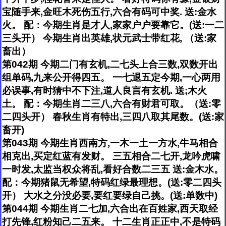
宝随手来,金旺木死伤五行,六合有码可中奖. 送:金水
火。 配：今期生肖是才人,家家户户要靠它。(送:一二
三头开） 今期生肖出英雄,状元武士带红花, （送:家
畜出）
第042期 今期二门有玄机,二七头上合三数,双数开出
组单码,九来公开得四五。 一七退五定今期,一心两用
必误事,有时猜中不下注,道人良言有玄机. 送;木火
土。 配：今期生肖二三八,六合有财君可取。（送:零
二四头开） 春秋生肖有特出,三四八取其尾数。(送:家
畜开)
第043期 今期生肖西南方,一木一土一方水,牛马相合
相克出,买定红蓝有发财。 三五相合二七开,龙吟虎啸
一时发,太监当权众将乱,看好合数二三五 送:金木水。
配：今期猪鼠无希望,特码红绿最理想。(送:零二四头
开） 大水之分没必要,要红要绿自己挑。(送:单数中)
第044期 今期生肖二七加,六合出在百姓家,西天取经
打先锋,红粉知己二五来。 十二生肖正正中,不是特码