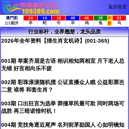
返回首页
行业标杆，业界翘楚，龙头品质
2026年全年资料【猜生肖玄机诗】(001-365)
001期 举案齐眉是古语 相识相知两相宜 月下老人总
无错 好言相向乐不疲
002期 彩珠滚滚随机搅 公证直播众人瞧 公益彩票岂
二意 谁将 和套生肖？
003期 口出狂言为选举 莽撞草民最可欺 同时两场可
战胜 再三暗诺惜时机！
004期 竞技角逐近尾声 名列前茅励国人 心如明镜知