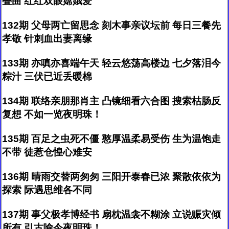
叠曲 红红双眼嫦娥爱
132期 父母两亡留思念 刻木事亲议坛前 每日三餐先
孝敬 针刺血出妻离缘
133期 亦嗔亦喜端午天 轻云悠荡高楼边 七夕落泪今
粽汁 三伏已近丢暖棉
134期 联络亲朋那肖主 凸镜细看六合图 搜索枯肠反
复想 不如一览夜明珠！
135期 百足之虫死不僵 憨厚温柔易受伤 生为温饱走
不带 徒惹仓惶心难安
136期 晴雨交替两匆匆 三阳开泰春已浓 聚散依依为
探索 际遇思维各不同
137期 事父极孝博经书 扇枕温衾不糊涂 立说赈灾倾
所有 引古喻今夜明珠！