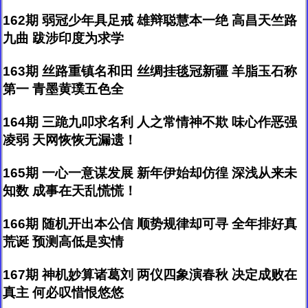
162期 弱冠少年具足戒 雄辩聪慧本一绝 高昌天竺路
九曲 跋涉印度为求学
163期 丝路重镇名和田 丝绸挂毯冠新疆 羊脂玉石称
第一 青墨黄璞五色全
164期 三跪九叩求名利 人之常情神不欺 味心作恶强
凌弱 天网恢恢无漏遗！
165期 一心一意谋发展 新年伊始却仿徨 深浅从来未
知数 成事在天乱慌慌！
166期 随机开出本公信 顺势规律却可寻 全年排好真
荒诞 预测高低是实情
167期 神机妙算诸葛刘 两仪四象演春秋 决定成败在
真主 何必叹惜恨悠悠