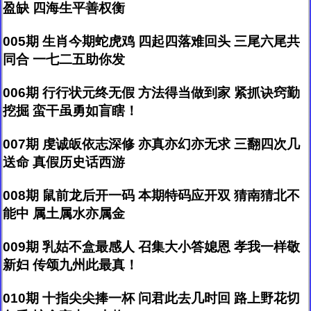
盈缺 四海生平善权衡
005期 生肖今期蛇虎鸡 四起四落难回头 三尾六尾共
同合 一七二五助你发
006期 行行状元终无假 方法得当做到家 紧抓诀窍勤
挖掘 蛮干虽勇如盲瞎！
007期 虔诚皈依志深修 亦真亦幻亦无求 三翻四次几
送命 真假历史话西游
008期 鼠前龙后开一码 本期特码应开双 猜南猜北不
能中 属土属水亦属金
009期 乳姑不盒最感人 召集大小答媳恩 孝我一样敬
新妇 传颂九州此最真！
010期 十指尖尖捧一杯 问君此去几时回 路上野花切