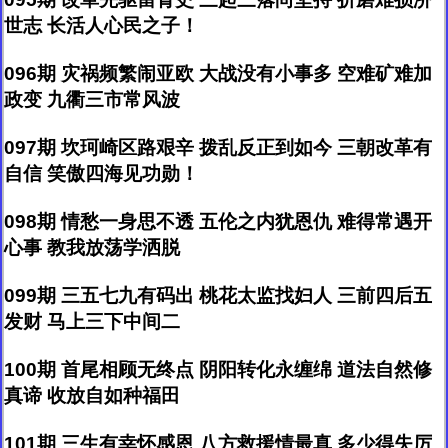
世志 长活人心民之子！
096期 灾祸频繁闹亚欧 大战没有小事多 空难矿难加
政变 九衢三市常风波
097期 坎珂崎区路艰辛 拨乱反正到如今 三朝改革有
自信 笑傲四海见功勋！
098期 情愁一身思不透 五伦之内犹恩仇 难得常遇开
心事 教我放荡学洒脱
099期 三五七九有码出 桃花太监找妇人 三前四后五
发财 马上三下中间二
100期 首尾相顾无终点 阴阳转化永缠绵 道法自然修
真谛 收放自如种福田
101期 三生有幸怀感恩 八方救援情最真 多少得失厉