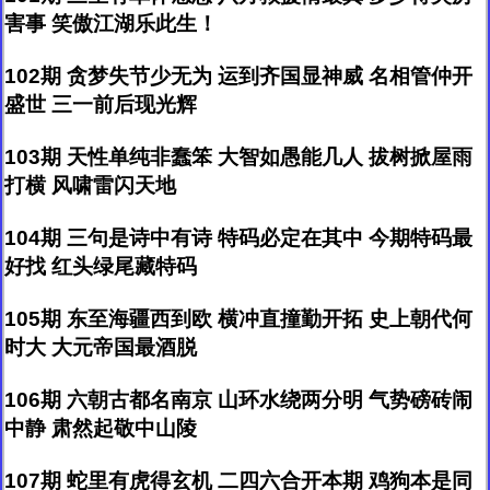
害事 笑傲江湖乐此生！
102期 贪梦失节少无为 运到齐国显神威 名相管仲开
盛世 三一前后现光辉
103期 天性单纯非蠢笨 大智如愚能几人 拔树掀屋雨
打横 风啸雷闪天地
104期 三句是诗中有诗 特码必定在其中 今期特码最
好找 红头绿尾藏特码
105期 东至海疆西到欧 横冲直撞勤开拓 史上朝代何
时大 大元帝国最酒脱
106期 六朝古都名南京 山环水绕两分明 气势磅砖闹
中静 肃然起敬中山陵
107期 蛇里有虎得玄机 二四六合开本期 鸡狗本是同