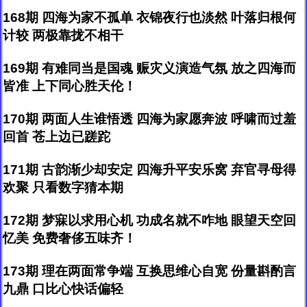
168期 四海为家不孤单 衣锦夜行也淡然 叶落归根何
计较 两极靠拢不相干
169期 有难同当是国魂 赈灾义演造气氛 放之四海而
皆准 上下同心胜天伦！
170期 两面人生谁悟透 四海为家愿奔波 呼啸而过羞
回首 苍上边已蹉跎
171期 古韵渐少却安定 四海升平安乐窝 弃官寻母得
欢聚 只看数字猜本期
172期 梦寐以求用心机 功成名就不咋地 眼望天空回
忆美 免费奢侈五味齐！
173期 理在两面常争端 互换思维心自宽 份量斟酌言
九鼎 口比心快话偏轻