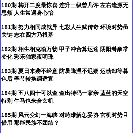
180期 梅开二度最惊喜 连升三级曾几许 左右逢源无
思烦 人生常遇身心怡
181期 努力相同成就异 七彩人生赋传奇 环境时势虽
关键 志在四方乃根基
182期 相生相克喻万物 甲子冲合算运途 阴阳卦象常
变化 彩乐独家夜明珠
183期 夏日来袭不经意 防暑降温不迟疑 运动却等暮
色后 季节转换调适宜
184期 五八四十可以查 查出特码一家亲 蓝蓝的天空
特别 牛马也来合玄机
185期 风云变幻一海峡 对峙难解怎妥协 玄机时势且
借用 那能民族不团结？