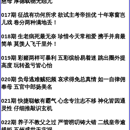
慈母 厚德载物无怨尤
017期 征战有功何所求 欲试主考帝担优 十年寒窗岂
儿戏 卷分两种满地丢！
018期 生老病死最无奈 珍惜今天常相爱 携手并肩最
简单 莫羡人飞千里外！
019期 彩赌两样可暴利 五彩缤纷易着迷 跳出圈外提
高度 玩转盈亏皆心怡
020期 负母逃难贼犯频 哀求得免总真情 如一自律佣
奉母 五官中郎扬美名
021期 快捷聪敏有霸气 心念专注志不移 神化皆因通
灵性 仔细推敲识玄机
022期 养子不教父之过 严管唠叨铸大错 二线皇帝逾
规矩 五州盛世无灾祸