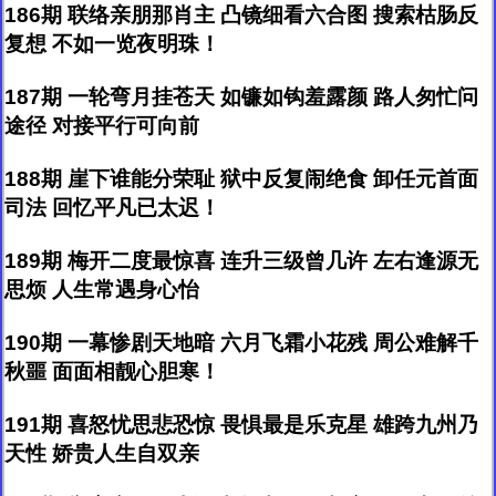
186期 联络亲朋那肖主 凸镜细看六合图 搜索枯肠反
复想 不如一览夜明珠！
187期 一轮弯月挂苍天 如镰如钩羞露颜 路人匆忙问
途径 对接平行可向前
188期 崖下谁能分荣耻 狱中反复闹绝食 卸任元首面
司法 回忆平凡已太迟！
189期 梅开二度最惊喜 连升三级曾几许 左右逢源无
思烦 人生常遇身心怡
190期 一幕惨剧天地暗 六月飞霜小花残 周公难解千
秋噩 面面相靓心胆寒！
191期 喜怒忧思悲恐惊 畏惧最是乐克星 雄跨九州乃
天性 娇贵人生自双亲