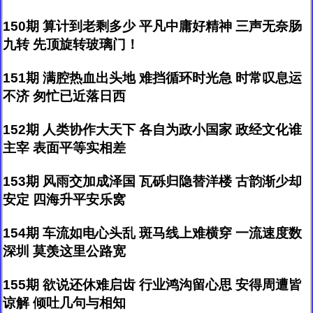
150期 算计到老剩多少 平凡中庸好精神 三声无奈肠
九转 先顶旋转玻璃门！
151期 满腔热血出头地 难挡循环时光急 时常叹息运
不济 匆忙已近落日西
152期 人类协作大天下 各自为政小国家 政经文化谁
主宰 表面平等实相差
153期 风雨交加成泽国 瓦砾归隐替洋楼 古韵渐少却
安定 四海升平安乐窝
154期 车流如电心头乱 斑马线上难横穿 一流速度数
深圳 莫羡这里公路宽
155期 欲说还休难启齿 行业鸿沟留心思 安得周遭皆
谅解 倾吐几句与相知