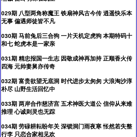
029期 八型两角称魔王 铁扇神风古今传 逍遥快乐本
无事 偏遇师徒皆不凡
030期 马前兔后三合狗 一片天机定虎狗 本期特码十
和七 蛇虎本是一家亲
031期 精忠报国一生志 因敬成神再加持 正顺香火传
四海 元帅妻舅亦传奇
032期 富贵欲望无底洞 时代进步太匆匆 大浪淘沙淳
朴尽 山野生活回忆中
033期 两岸合作慈济宫 五术神医大道公 信仰从来难
推理 心诚则灵也无踪
034期 劳碌耕耘盼年关 深锁洞门雨夜寒 怅然若失整
行李 只恋合家相见欢