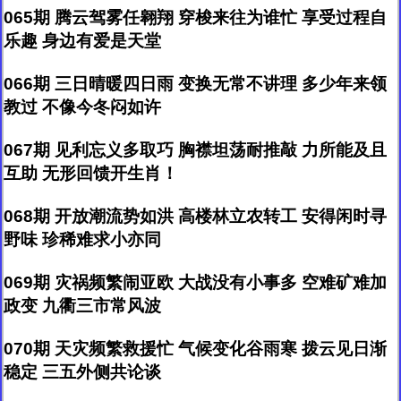
065期 腾云驾雾任翱翔 穿梭来往为谁忙 享受过程自
乐趣 身边有爱是天堂
066期 三日晴暖四日雨 变换无常不讲理 多少年来领
教过 不像今冬闷如许
067期 见利忘义多取巧 胸襟坦荡耐推敲 力所能及且
互助 无形回馈开生肖！
068期 开放潮流势如洪 高楼林立农转工 安得闲时寻
野味 珍稀难求小亦同
069期 灾祸频繁闹亚欧 大战没有小事多 空难矿难加
政变 九衢三市常风波
070期 天灾频繁救援忙 气候变化谷雨寒 拨云见日渐
稳定 三五外侧共论谈