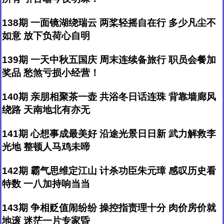
138期 一面镜湖绕瑞云 两桨轻摇自在行 多少凡尘不
如意 放下负荷心自明
139期 一天中秋五国庆 周末连续备旅行 职员会餐加
奖品 愁煞亏损小经营！
140期 亲朋相聚茶一壶 共浴冬日话连珠 背靠墙廊风
绕路 天南地北有亦无
141期 心想事成最美好 沿途光景日日新 武力解救李
光地 整顿人马鸡未啼
142期 霸气思维定江山 计杀功臣朱元璋 感叹历史看
特数 一八加持响当当
143期 争相贬值闹纷纷 操控指责理十分 肉价房价就
地滚 迷茫一片专家昏