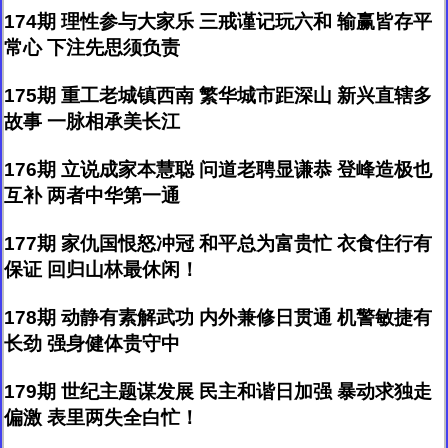
174期 理性参与大家乐 三戒谨记玩六和 输赢皆存平
常心 下注先思须负责
175期 重工老城镇西南 繁华城市距深山 新兴直辖多
故事 一脉相承美长江
176期 立说成家本慧聪 问道老聘显谦恭 登峰造极也
互补 两者中华第一通
177期 家仇国恨怒冲冠 和平总为富贵忙 衣食住行有
保证 回归山林最休闲！
178期 动静有素解武功 内外兼修日贯通 机警敏捷有
长劲 强身健体贵守中
179期 世纪主题谋发展 民主和谐日加强 暴动求独走
偏激 表里两失全白忙！