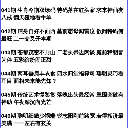
041期 生肖今期双绿码 特码落在红头家 求来神仙变
八戒 翻天覆地看牛羊
042期 洁身自好不面西 墓前慰母闻雷泣 欲问特码何
最旺 二一交叉开本期
043期 苍郁茂密不封山 二老执帚边闲谈 庭前稀朗皆
为伴 五彩缤纷闹正甜
044期 两耳垂肩丰衣食 四水归堂福禄司 聪明灵巧看
耳目 面相未来能先知？
045期 传统艺术慢鉴赏 落魄出头最经常 重围突破有
神助 午夜深沉向光芒
046期 聪明细緻少祸端 锐志阳刚前路宽 若得相济最
美满 一一左右有玄关