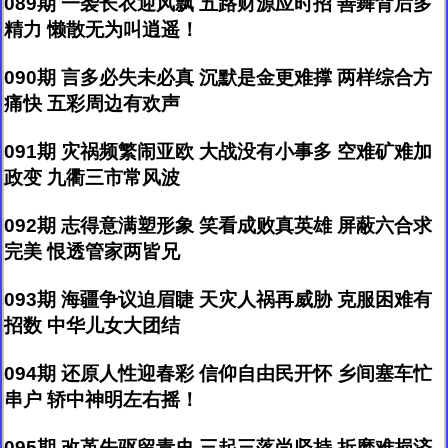
089期 一袭长衣迎风飘 五路财源应时招 善舞背后多
精力 懒散无为叫逍遥！
090期 言多必失未必真 沉默是金更难撑 两样综合方
痛快 五彩周边有欢声
091期 灾祸频繁闹亚欧 大战没有小事多 空难矿难加
政变 九衢三市常风波
092期 志得意满塑形象 笑看成败真英雄 屏蔽六合求
完美 恨透管家两皆兄
093期 海疆争议迫眉睫 天灾人祸再威胁 克服困难有
招数 中华儿女大团结
094期 还原人性迎春彩 信仰自由民开怀 乡间塞车忙
串户 轿中神明左右摇！
095期 改革先驱留青史 三起三落尚坚持 折磨难损济