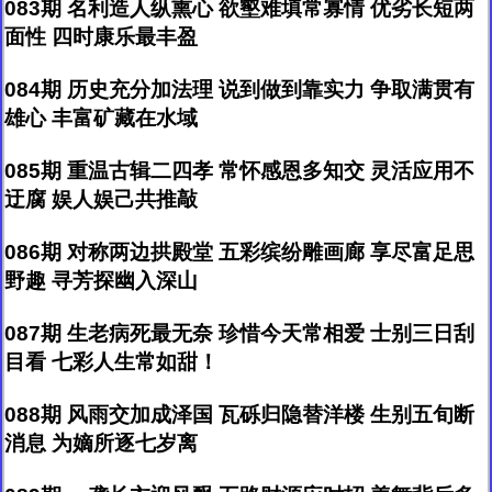
083期 名利造人纵熏心 欲壑难填常寡情 优劣长短两
面性 四时康乐最丰盈
084期 历史充分加法理 说到做到靠实力 争取满贯有
雄心 丰富矿藏在水域
085期 重温古辑二四孝 常怀感恩多知交 灵活应用不
迂腐 娱人娱己共推敲
086期 对称两边拱殿堂 五彩缤纷雕画廊 享尽富足思
野趣 寻芳探幽入深山
087期 生老病死最无奈 珍惜今天常相爱 士别三日刮
目看 七彩人生常如甜！
088期 风雨交加成泽国 瓦砾归隐替洋楼 生别五旬断
消息 为嫡所逐七岁离