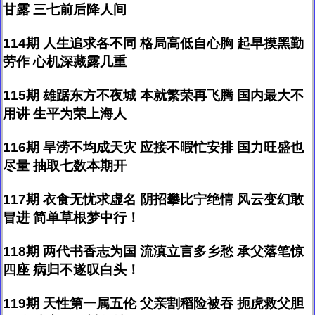
甘露 三七前后降人间
114期 人生追求各不同 格局高低自心胸 起早摸黑勤
劳作 心机深藏露几重
115期 雄踞东方不夜城 本就繁荣再飞腾 国内最大不
用讲 生平为荣上海人
116期 旱涝不均成天灾 应接不暇忙安排 国力旺盛也
尽量 抽取七数本期开
117期 衣食无忧求虚名 阴招攀比宁绝情 风云变幻敢
冒进 简单草根梦中行！
118期 两代书香志为国 流滇立言多乡愁 承父落笔惊
四座 病归不遂叹白头！
119期 天性第一属五伦 父亲割稻险被吞 扼虎救父胆