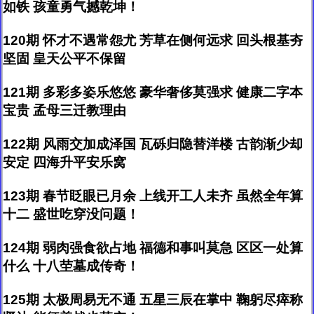
如铁 孩童勇气撼乾坤！
120期 怀才不遇常怨尤 芳草在侧何远求 回头根基夯
坚固 皇天公平不保留
121期 多彩多姿乐悠悠 豪华奢侈莫强求 健康二字本
宝贵 孟母三迁教理由
122期 风雨交加成泽国 瓦砾归隐替洋楼 古韵渐少却
安定 四海升平安乐窝
123期 春节眨眼已月余 上线开工人未齐 虽然全年算
十二 盛世吃穿没问题！
124期 弱肉强食欲占地 福德和事叫莫急 区区一处算
什么 十八茔墓成传奇！
125期 太极周易无不通 五星三辰在掌中 鞠躬尽瘁称