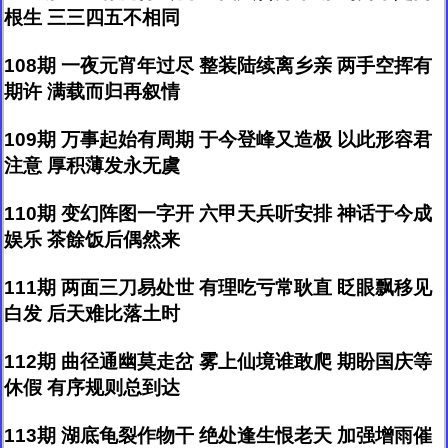
根生 三三四五不相同
108期 一夜元宵年过尽 整装陆续离乡亲 两手空挥有
期许 满载而归再叙情
109期 万事起始有周期 于今登峰又造极 以此形容君
注意 厚积薄发永无虞
110期 变幻阵图一字开 六甲天兵听安排 神话于今成
娱乐 茶餘饭后偶然来
111期 两面三刀易处世 有理吃亏常耿直 眨眼飘移见
白发 后天难比落土时
112期 曲径通幽莫走岔 雾上仙境谁敢爬 期盼国庆等
休假 有序规则总到达
113期 湖底龟裂作物干 绝处逢生恨老天 加强增雨催