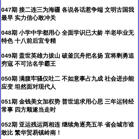
047期 接二连三为海疆 各说各话惹争端 文明古国我
最早 实力信心敢冲关
048期 小学中学都用心 全面学识已大龄 半老毕业无
特色 十八前后宜专精
049期 盖世英雄力拔山 破釜沉舟把名扬 宜将剩勇追
穷寇 不可沽名学霸王
050期 满腹牢骚仅吐二 不如意事占九成 社会进步能
应变 坦然面对现代人
051期 金钱美女加权势 普世追求用心思 三年运转经
常事 四方顺遂当走时
052期 亚运残运两相连 继续角逐亮五羊 省会城市谁
敢比 繁华贸易镇岭南！