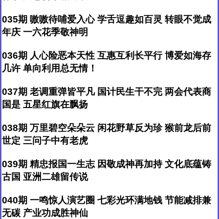
035期 嗷嗷待哺爱入心 学舌逗趣如百灵 转眼不觉成
年庆 一六花季敬神明
036期 人心险恶本天性 互惠互利长平行 博爱如海存
几许 单向利用总无情！
037期 老调重弹皆平凡 国计民生干不完 两会代表商
国是 五星红旗在飘扬
038期 万里碧空朵朵云 闲花野草反为珍 猴前龙后前
世定 三问子中有老虎
039期 精忠报国一生志 因敬成神再加持 文化底蕴铸
古国 亚洲二雄留传说
040期 一鸣惊人演艺圈 七彩光环满地钱 节能减排兼
无碳 产业功成胜神仙