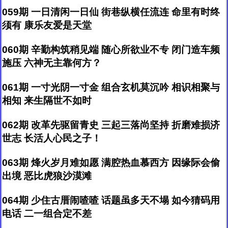
059期 一日清闲一日仙 街巷纵横任流连 命里有时终
须有 康乐友爱是天堂
060期 辛勤构筑稍见端 随心所欲业不专 闭门造车频
施压 六神无主靠何方？
061期 一寸光阴一寸金 组合玄机莫沉吟 相识相聚与
相知 来生隔世不如时
062期 改革先驱留青史 三起三落尚坚持 折磨难损济
世志 长活人心民之子！
063期 烽火岁月难如愿 满腔热血慕西方 因缘际会偷
出境 恶比虎狼沙漠滩
064期 少住古厝闹喳喳 话题虽多天不塌 如今猜码用
电话 二一组合定不差