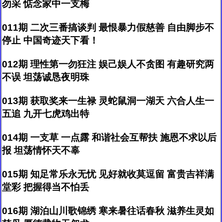
勿采 惦念家中一支梅
011期 二次三番搞谈判 最恨暴力假慈善 自由脚步不
停止 中国奇迹天下看！
012期 理性第一勿狂注 娱己娱人不贪图 有趣研究两
不误 坦荡诚恳夜明珠
013期 获取奖来一生禄 灵蛇鼠洞一湖天 六合人生一
五追 九开七虎鸡出特
014期 一支草 一点露 和谐社会互帮扶 施恩不求以后
报 坦荡情怀天不辜
015期 知足常乐永无忧 见好就收莫逗留 富贵吉祥满
堂彩 把握得当不怕丢
016期 湖泊山川歌锦绣 寒来暑往话春秋 滋养生灵如