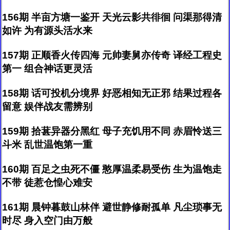
156期 半亩方塘一鉴开 天光云影共徘徊 问渠那得清
如许 为有源头活水来
157期 正顺香火传四海 元帅妻舅亦传奇 译经工程史
第一 组合神话更灵活
158期 话可投机分境界 好恶相知无正邪 结果过程各
留意 娱伴战友需辨别
159期 拾葚异器分黑红 母子充饥用不同 赤眉怜送三
斗米 乱世温饱第一重
160期 百足之虫死不僵 憨厚温柔易受伤 生为温饱走
不带 徒惹仓惶心难安
161期 晨钟暮鼓山林伴 避世静修耐孤单 凡尘琐事无
时尽 身入空门由万般