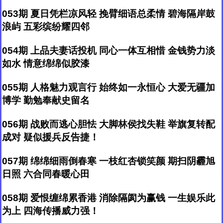
053期 夏日凭栏凉风轻 挽臂细语总柔情 碧海隔岸鼓
浪屿 五彩缤纷耀四邻
054期 上品夫妻话投机 同心一体互相惜 金钱势力淡
如水 情意绵绵似胶漆
055期 人格魅力观言行 始终如一永恒心 大爱无疆加
博学 勤勉奉献史留名
056期 战败而逃心胆怯 大脚林侯找失鞋 举旗复转配
成对 疑似援兵反告捷！
057期 绵绵细雨倒春寒 一枝红杏锁笑颜 期扫阴霾旭
日照 六合同春暖心田
058期 爱恨缠绵累香港 消除隔阂为赢钱 一生娱乐此
为上 四海传播威力强！