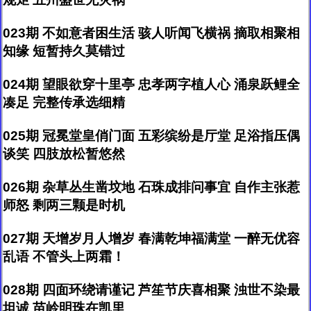
023期 不如意者困生活 骇人听闻飞横祸 摘取相聚相
知缘 短暂持久莫错过
024期 望眼欲穿十里亭 忠孝两字植人心 涌泉跃鲤全
凑足 完整传承选细精
025期 冠冕堂皇俏门面 五彩缤纷是厅堂 足浴指压偶
谈笑 四肢放松暂悠然
026期 杂草丛生凿坟地 石珠成排问事宜 自作主张惹
师怒 剩两三颗是时机
027期 天增岁月人增岁 春满乾坤福满堂 一醉无优容
乱语 不管头上两霜！
028期 四面环绕请谨记 芦笙节庆喜相聚 浊世不染最
坦诚 苗岭明珠在凯里