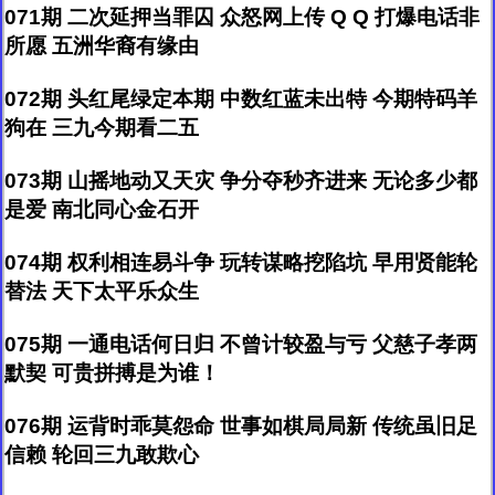
071期 二次延押当罪囚 众怒网上传 Q Q 打爆电话非
所愿 五洲华裔有缘由
072期 头红尾绿定本期 中数红蓝未出特 今期特码羊
狗在 三九今期看二五
073期 山摇地动又天灾 争分夺秒齐进来 无论多少都
是爱 南北同心金石开
074期 权利相连易斗争 玩转谋略挖陷坑 早用贤能轮
替法 天下太平乐众生
075期 一通电话何日归 不曾计较盈与亏 父慈子孝两
默契 可贵拼搏是为谁！
076期 运背时乖莫怨命 世事如棋局局新 传统虽旧足
信赖 轮回三九敢欺心