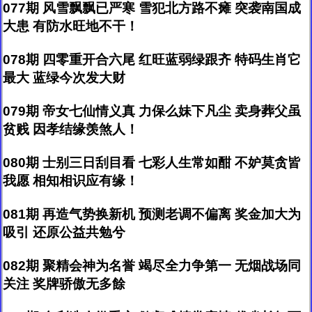
077期 风雪飘飘已严寒 雪犯北方路不瘫 突袭南国成
大患 有防水旺地不干！
078期 四零重开合六尾 红旺蓝弱绿跟齐 特码生肖它
最大 蓝绿今次发大财
079期 帝女七仙情义真 力保么妹下凡尘 卖身葬父虽
贫贱 因孝结缘羡煞人！
080期 士别三日刮目看 七彩人生常如酣 不妒莫贪皆
我愿 相知相识应有缘！
081期 再造气势换新机 预测老调不偏离 奖金加大为
吸引 还原公益共勉兮
082期 聚精会神为名誉 竭尽全力争第一 无烟战场同
关注 奖牌骄傲无多餘