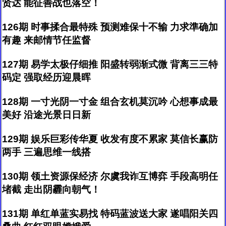
贤达 能征善战也落空！
126期 时事揉合最特殊 预测难保十不输 力求準确加
有趣 来邮情节任监督
127期 易学太极仔细推 阳盛转弱渐式微 背离三三特
码定 强取经历迎晨晖
128期 一寸光阴一寸金 组合玄机莫沉吟 心想事成最
美好 沿途光景日日新
129期 娱乐巨彩传华夏 收发有度不累家 莫信长赢防
两手 三遍思维一线搭
130期 领土资源保经济 尔虞我诈互博弈 手段高明任
堵截 走出阴霾向朝气！
131期 单红单蓝实易找 特码蓝波送大家 遂唱阳关四